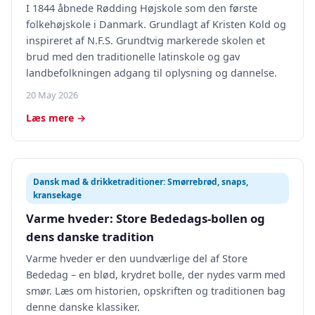
I 1844 åbnede Rødding Højskole som den første
folkehøjskole i Danmark. Grundlagt af Kristen Kold og
inspireret af N.F.S. Grundtvig markerede skolen et
brud med den traditionelle latinskole og gav
landbefolkningen adgang til oplysning og dannelse.
20 May 2026
Læs mere →
Dansk mad & drikketraditioner: Smørrebrød, snaps,
kransekage
Varme hveder: Store Bededags-bollen og
dens danske tradition
Varme hveder er den uundværlige del af Store
Bededag – en blød, krydret bolle, der nydes varm med
smør. Læs om historien, opskriften og traditionen bag
denne danske klassiker.