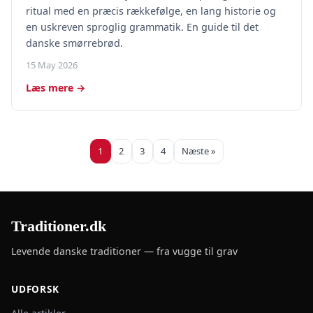
ritual med en præcis rækkefølge, en lang historie og
en uskreven sproglig grammatik. En guide til det
danske smørrebrød.
15 May 2026
Læs mere →
1
2
3
4
Næste »
Traditioner.dk
Levende danske traditioner — fra vugge til grav
UDFORSK