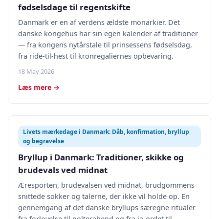
fødselsdage til regentskifte
Danmark er en af verdens ældste monarkier. Det
danske kongehus har sin egen kalender af traditioner
— fra kongens nytårstale til prinsessens fødselsdag,
fra ride-til-hest til kronregaliernes opbevaring.
18 May 2026
Læs mere →
Livets mærkedage i Danmark: Dåb, konfirmation, bryllup
og begravelse
Bryllup i Danmark: Traditioner, skikke og
brudevals ved midnat
Æresporten, brudevalsen ved midnat, brudgommens
snittede sokker og talerne, der ikke vil holde op. En
gennemgang af det danske bryllups særegne ritualer
fra forlovelse til polterabend og fra ja-ordet til