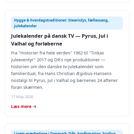
Hygge & hverdagstraditioner: Stearinlys, fællessang,
julekalender
Julekalender på dansk TV — Pyrus, Jul i
Valhal og forløberne
Fra "Historier fra hele verden" 1962 til "Tinkas
juleeventyr" 2017 og DR's nye produktioner —
historien om den danske tv-julekalender som
familieritual, fra Hans Christian Ægidius-Hansens
nostalgi til Pyrus, Jul i Valhal og børnenes 24 aftener
foran skærmen.
17 May 2026
Læs mere →
Livets mærkedage i Danmark: Dåb, konfirmation, bryllup