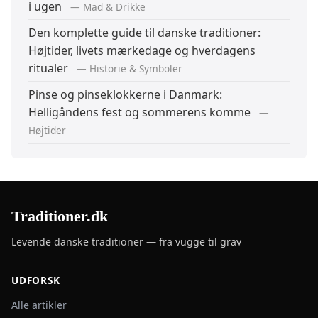
i ugen
— Mad & Drikke
Den komplette guide til danske traditioner:
Højtider, livets mærkedage og hverdagens
ritualer
— Historie & Symboler
Pinse og pinseklokkerne i Danmark:
Helligåndens fest og sommerens komme
—
Højtider
Traditioner.dk
Levende danske traditioner — fra vugge til grav
UDFORSK
Alle artikler