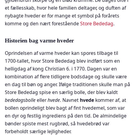
gyldenbrun skorpe og en blød krumme. De bages ofte i
et fællesskab, hvor hele familien deltager, og duften af
nybagte hveder er for mange et symbol på forårets
komme og den nært forestående
Store Bededag
.
Historien bag varme hveder
Oprindelsen af varme hveder kan spores tilbage til
1700-tallet, hvor Store Bededag blev indført som en
helligdag af kong Christian 6. i 1770. Dagen var en
kombination af flere tidligere bodsdage og skulle være
en dag til bøn og anger. Ifølge traditionen skulle man på
Store Bededag spise en særlig bolle, der blev kaldt
bededagsbolle
eller
hvede
. Navnet
hvede
kommer af, at
bollen oprindeligt blev bagt af fint hvedemel, som var
en dyr og festlig ingrediens på den tid. De almindelige
bønder spiste mest rugbrød, så hvedebrød var
forbeholdt særlige lejligheder.