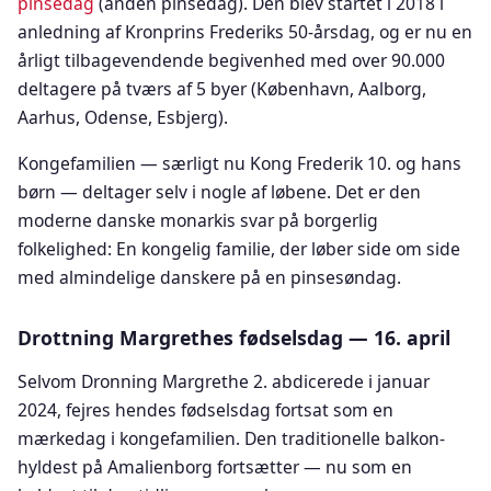
pinsedag
(anden pinsedag). Den blev startet i 2018 i
anledning af Kronprins Frederiks 50-årsdag, og er nu en
årligt tilbagevendende begivenhed med over 90.000
deltagere på tværs af 5 byer (København, Aalborg,
Aarhus, Odense, Esbjerg).
Kongefamilien — særligt nu Kong Frederik 10. og hans
børn — deltager selv i nogle af løbene. Det er den
moderne danske monarkis svar på borgerlig
folkelighed: En kongelig familie, der løber side om side
med almindelige danskere på en pinsesøndag.
Drottning Margrethes fødselsdag — 16. april
Selvom Dronning Margrethe 2. abdicerede i januar
2024, fejres hendes fødselsdag fortsat som en
mærkedag i kongefamilien. Den traditionelle balkon-
hyldest på Amalienborg fortsætter — nu som en