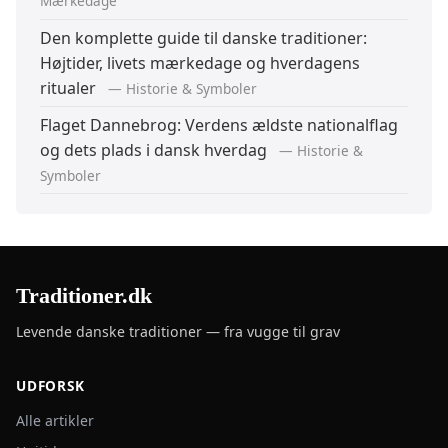
Mærkedage
Den komplette guide til danske traditioner:
Højtider, livets mærkedage og hverdagens
ritualer
— Historie & Symboler
Flaget Dannebrog: Verdens ældste nationalflag
og dets plads i dansk hverdag
— Historie &
Symboler
Traditioner.dk
Levende danske traditioner — fra vugge til grav
UDFORSK
Alle artikler