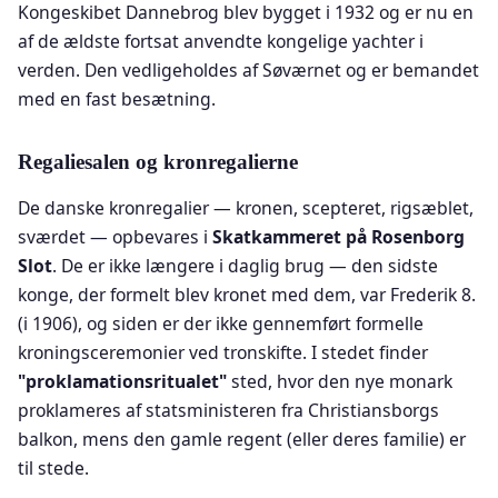
Kongeskibet Dannebrog blev bygget i 1932 og er nu en
af de ældste fortsat anvendte kongelige yachter i
verden. Den vedligeholdes af Søværnet og er bemandet
med en fast besætning.
Regaliesalen og kronregalierne
De danske kronregalier — kronen, scepteret, rigsæblet,
sværdet — opbevares i
Skatkammeret på Rosenborg
Slot
. De er ikke længere i daglig brug — den sidste
konge, der formelt blev kronet med dem, var Frederik 8.
(i 1906), og siden er der ikke gennemført formelle
kroningsceremonier ved tronskifte. I stedet finder
"proklamationsritualet"
sted, hvor den nye monark
proklameres af statsministeren fra Christiansborgs
balkon, mens den gamle regent (eller deres familie) er
til stede.