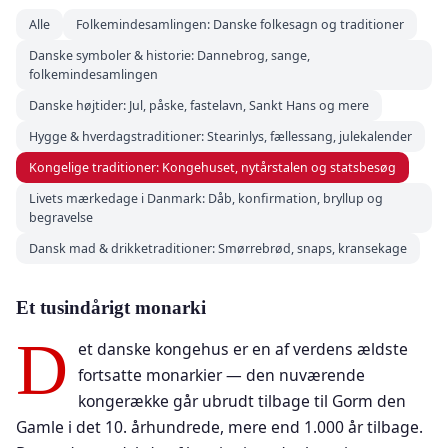
Alle
Folkemindesamlingen: Danske folkesagn og traditioner
Danske symboler & historie: Dannebrog, sange,
folkemindesamlingen
Danske højtider: Jul, påske, fastelavn, Sankt Hans og mere
Hygge & hverdagstraditioner: Stearinlys, fællessang, julekalender
Kongelige traditioner: Kongehuset, nytårstalen og statsbesøg
Livets mærkedage i Danmark: Dåb, konfirmation, bryllup og
begravelse
Dansk mad & drikketraditioner: Smørrebrød, snaps, kransekage
Et tusindårigt monarki
D
et danske kongehus er en af verdens ældste
fortsatte monarkier — den nuværende
kongerække går ubrudt tilbage til Gorm den
Gamle i det 10. århundrede, mere end 1.000 år tilbage.