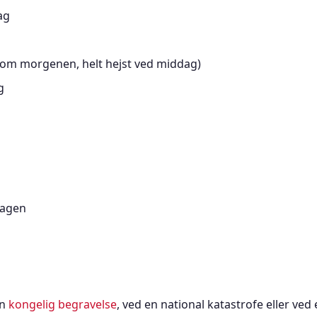
ag
 om morgenen, helt hejst ved middag)
g
dagen
en
kongelig begravelse
, ved en national katastrofe eller ved