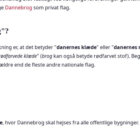
uge
Dannebrog
som privat flag.
g"?
ing er, at det betyder "
danernes klæde
" eller "
danernes
rødfarvede klæde
" (
brog
kan også betyde rødfarvet stof). B
 ældre end de fleste andre nationale flag.
e
, hvor Dannebrog skal hejses fra alle offentlige bygninger. 