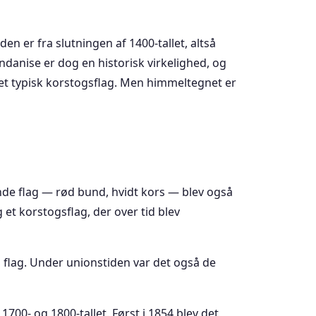
den er fra slutningen af 1400-tallet, altså
yndanise er dog en historisk virkelighed, og
 et typisk korstogsflag. Men himmeltegnet er
nde flag — rød bund, hvidt kors — blev også
et korstogsflag, der over tid blev
 flag. Under unionstiden var det også de
00- og 1800-tallet. Først i 1854 blev det