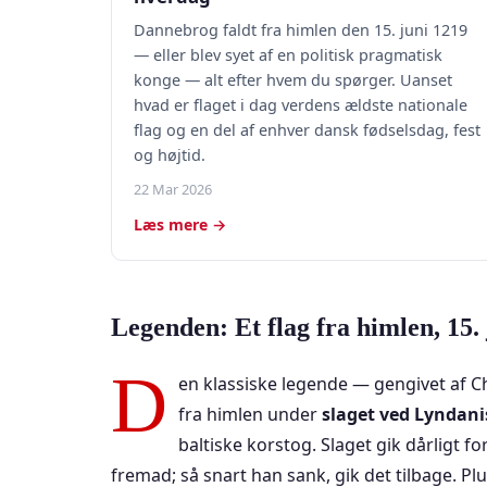
Dannebrog faldt fra himlen den 15. juni 1219
— eller blev syet af en politisk pragmatisk
konge — alt efter hvem du spørger. Uanset
hvad er flaget i dag verdens ældste nationale
flag og en del af enhver dansk fødselsdag, fest
og højtid.
22 Mar 2026
Læs mere →
Legenden: Et flag fra himlen, 15.
D
en klassiske legende — gengivet af C
fra himlen under
slaget ved Lyndani
baltiske korstog. Slaget gik dårligt
fremad; så snart han sank, gik det tilbage. Pl