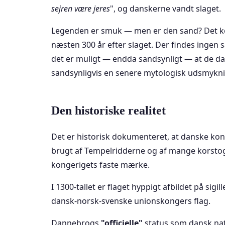
sejren være jeres
", og danskerne vandt slaget.
Legenden er smuk — men er den sand? Det ko
næsten 300 år efter slaget. Der findes ingen s
det er muligt — endda sandsynligt — at de da
sandsynligvis en senere mytologisk udsmykni
Den historiske realitet
Det er historisk dokumenteret, at danske kon
brugt af Tempelridderne og af mange korstogsh
kongerigets faste mærke.
I 1300-tallet er flaget hyppigt afbildet på sigill
dansk-norsk-svenske unionskongers flag.
Dannebrogs
"officielle"
status som dansk nati