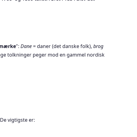
 mærke
":
Dane
= daner (det danske folk),
brog
egge tolkninger peger mod en gammel nordisk
De vigtigste er: