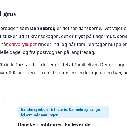
il grav
 hverdagen som
Dannebrog
er det for danskerne. Det vajer 
et stikker ud af kransekagen, det er trykt på flagermus, ser
, når
sølvbryllupet
rinder ind, og når familien tager hul på e
ielle dage, og fra postvognen på langfredag.
fficielle forstand — det er en del af familielivet. Det er no
 over 800 år siden — i en strid mellem en konge og en hær, o
Danske symboler & historie: Dannebrog, sange,
folkemindesamlingen
Danske traditioner: En levende