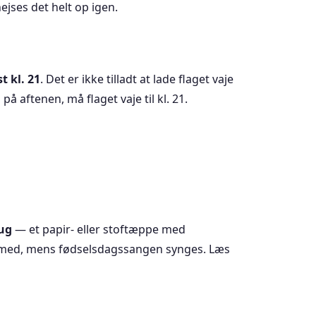
ejses det helt op igen.
t kl. 21
. Det er ikke tilladt at lade flaget vaje
d på aftenen, må flaget vaje til kl. 21.
ug
— et papir- eller stoftæppe med
e med, mens fødselsdagssangen synges. Læs