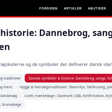
FORSIDEN
ARTIKLER
HØJTIDER
historie: Dannebrog, sang
en
øjskolerne og de symboler der definerer dansk ident
g traditioner
Danske symboler & historie: Dannebrog, sange, f
 og mere
Hygge & hverdagstraditioner: Stearinlys, fællessang, ju
 statsbesøg
Livets mærkedage i Danmark: Dåb, konfirmation, bryl
s, kransekage