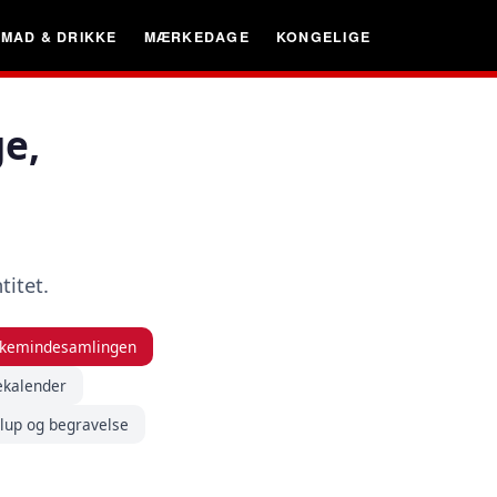
MAD & DRIKKE
MÆRKEDAGE
KONGELIGE
e,
itet.
olkemindesamlingen
lekalender
lup og begravelse