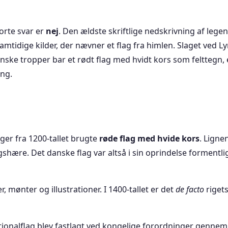
rte svar er
nej
. Den ældste skriftlige nedskrivning af legen
amtidige kilder, der nævner et flag fra himlen. Slaget ved L
nske tropper bar et rødt flag med hvidt kors som felttegn,
ng.
ger fra 1200-tallet brugte
røde flag med hvide kors
. Ligne
ære. Det danske flag var altså i sin oprindelse formentlig 
er, mønter og illustrationer. I 1400-tallet er det
de facto
rigets
onalflag blev fastlagt ved kongelige forordninger gennem 17