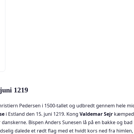
 juni 1219
hristiern Pedersen i 1500-tallet og udbredt gennem hele mi
se
i Estland den 15. juni 1219. Kong
Valdemar Sejr
kæmpede 
 for danskerne. Bispen Anders Sunesen lå på en bakke og ba
udselig dalede et rødt flag med et hvidt kors ned fra himlen