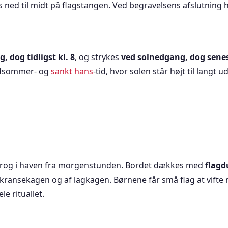
s ned til midt på flagstangen. Ved begravelsens afslutning h
, dog tidligst kl. 8
, og strykes
ved solnedgang, dog senes
midsommer- og
sankt hans
-tid, hvor solen står højt til langt u
rog i haven fra morgenstunden. Bordet dækkes med
flagd
kransekagen og af lagkagen. Børnene får små flag at vift
e rituallet.