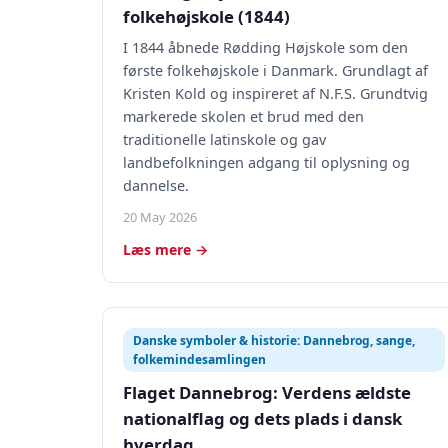
folkehøjskole (1844)
I 1844 åbnede Rødding Højskole som den
første folkehøjskole i Danmark. Grundlagt af
Kristen Kold og inspireret af N.F.S. Grundtvig
markerede skolen et brud med den
traditionelle latinskole og gav
landbefolkningen adgang til oplysning og
dannelse.
20 May 2026
Læs mere →
Danske symboler & historie: Dannebrog, sange,
folkemindesamlingen
Flaget Dannebrog: Verdens ældste
nationalflag og dets plads i dansk
hverdag