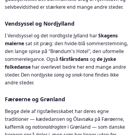
selvbevidsthed er stærkere end mange andre steder.
Vendsyssel og Nordjylland
I Vendsyssel og det nordligste Jylland har
Skagens
malerne
sat sit præg: den hvide-blå sommerstemning,
den lange spise på "Brøndum's Hotel", den uformelle
sommerelegance. Også
fårsfårsdans
og
de jyske
folkedanse
har overlevet bedre her end mange andre
steder. Den nordjyske
sang og snak
-tone findes ikke
andre steder.
Færøerne og Grønland
Begge dele af rigsfællesskabet har deres egne
traditioner — kædedansen og Ólavsøka på Færøerne,
kaffemik og
nationaldragten
i Grønland — som danske
borgere også deler i, men som her ligger uden for