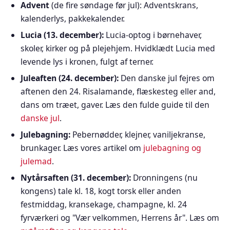
Advent
(de fire søndage før jul): Adventskrans,
kalenderlys, pakkekalender.
Lucia (13. december):
Lucia-optog i børnehaver,
skoler, kirker og på plejehjem. Hvidklædt Lucia med
levende lys i kronen, fulgt af terner.
Juleaften (24. december):
Den danske jul fejres om
aftenen den 24. Risalamande, flæskesteg eller and,
dans om træet, gaver. Læs den fulde guide til den
danske jul
.
Julebagning:
Pebernødder, klejner, vaniljekranse,
brunkager. Læs vores artikel om
julebagning og
julemad
.
Nytårsaften (31. december):
Dronningens (nu
kongens) tale kl. 18, kogt torsk eller anden
festmiddag, kransekage, champagne, kl. 24
fyrværkeri og "Vær velkommen, Herrens år". Læs om