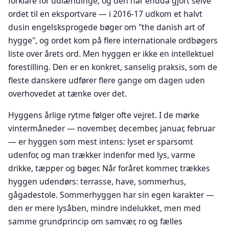
forklare for udlændinge, og den har endda gjort selve
ordet til en eksportvare — i 2016-17 udkom et halvt
dusin engelsksprogede bøger om "the danish art of
hygge", og ordet kom på flere internationale ordbøgers
liste over årets ord. Men hyggen er ikke en intellektuel
forestilling. Den er en konkret, sanselig praksis, som de
fleste danskere udfører flere gange om dagen uden
overhovedet at tænke over det.
Hyggens årlige rytme følger ofte vejret. I de mørke
vintermåneder — november, december, januar, februar
— er hyggen som mest intens: lyset er sparsomt
udenfor, og man trækker indenfor med lys, varme
drikke, tæpper og bøger. Når foråret kommer, trækkes
hyggen udendørs: terrasse, have, sommerhus,
gågadestole. Sommerhyggen har sin egen karakter —
den er mere lysåben, mindre indelukket, men med
samme grundprincip om samvær, ro og fælles