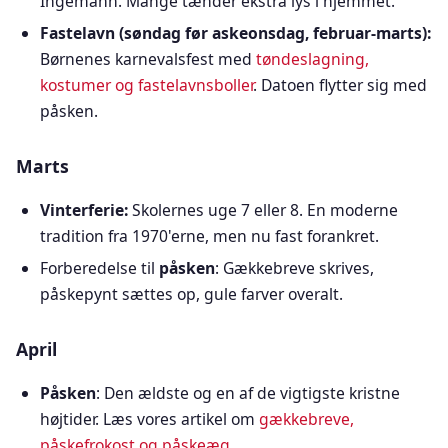
Ingemann. Mange tænder ekstra lys i hjemmet.
Fastelavn (søndag før askeonsdag, februar-marts):
Børnenes karnevalsfest med
tøndeslagning,
kostumer og fastelavnsboller
. Datoen flytter sig med
påsken.
Marts
Vinterferie:
Skolernes uge 7 eller 8. En moderne
tradition fra 1970'erne, men nu fast forankret.
Forberedelse til
påsken
: Gækkebreve skrives,
påskepynt sættes op, gule farver overalt.
April
Påsken
: Den ældste og en af de vigtigste kristne
højtider. Læs vores artikel om
gækkebreve,
påskefrokost og påskeæg
.