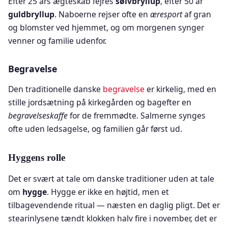
Efter 25 års ægteskab fejres
sølvbryllup
, efter 50 år
guldbryllup
. Naboerne rejser ofte en
æresport
af gran
og blomster ved hjemmet, og om morgenen synger
venner og familie udenfor.
Begravelse
Den traditionelle danske
begravelse
er kirkelig, med en
stille jordsætning på kirkegården og bagefter en
begravelseskaffe
for de fremmødte. Salmerne synges
ofte uden ledsagelse, og familien går først ud.
Hyggens rolle
Det er svært at tale om danske traditioner uden at tale
om
hygge
. Hygge er ikke en højtid, men et
tilbagevendende ritual — næsten en daglig pligt. Det er
stearinlysene tændt klokken halv fire i november, det er