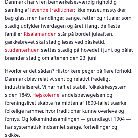
Danmark har vi en bemærkelsesværdig righoldig
samling af
levende traditioner
: ikke museumsstykker
bag glas, men handlinger, sange, retter og ritualer, som
stadig udfylder hverdagen og året i langt de fleste
familier.
Risalamanden
står på bordet juleaften,
gækkebrevet skal stadig løses ved påsketid,
studenterhuen
sættes stadig på hovedet i juni, og bålet
brænder stadig om aftenen den 23. juni.
Hvorfor er det sådan? Historikere peger på flere forhold.
Danmark blev relativt sent og relativt fredeligt
industrialiseret. Vi har haft et stabilt folkekirkesystem
siden 1849.
Højskolerne
, andelsbevægelsen og
foreningslivet skabte fra midten af 1800-tallet stærke
folkelige rammer, hvor traditioner kunne overleve og
fornys. Og folkemindesamlingen — grundlagt i 1904 —
har systematisk indsamlet sange, fortællinger og
skikke.