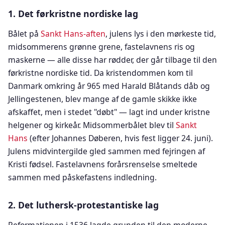
1. Det førkristne nordiske lag
Bålet på
Sankt Hans-aften
, julens lys i den mørkeste tid,
midsommerens grønne grene, fastelavnens ris og
maskerne — alle disse har rødder, der går tilbage til den
førkristne nordiske tid. Da kristendommen kom til
Danmark omkring år 965 med Harald Blåtands dåb og
Jellingestenen, blev mange af de gamle skikke ikke
afskaffet, men i stedet "døbt" — lagt ind under kristne
helgener og kirkeår. Midsommerbålet blev til
Sankt
Hans
(efter Johannes Døberen, hvis fest ligger 24. juni).
Julens midvintergilde gled sammen med fejringen af
Kristi fødsel. Fastelavnens forårsrenselse smeltede
sammen med påskefastens indledning.
2. Det luthersk-protestantiske lag