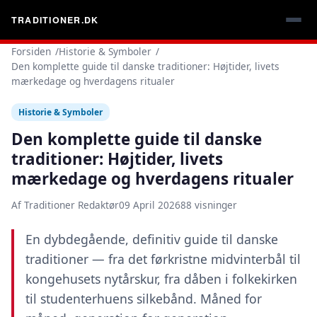
TRADITIONER.DK
Forsiden
Historie & Symboler
Den komplette guide til danske traditioner: Højtider, livets
mærkedage og hverdagens ritualer
Historie & Symboler
Den komplette guide til danske
traditioner: Højtider, livets
mærkedage og hverdagens ritualer
Af Traditioner Redaktør
09 April 2026
88 visninger
En dybdegående, definitiv guide til danske
traditioner — fra det førkristne midvinterbål til
kongehusets nytårskur, fra dåben i folkekirken
til studenterhuens silkebånd. Måned for