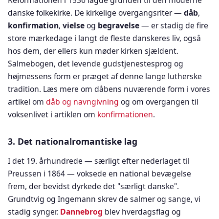
Reformationen i 1536 lagde grunden til den moderne
danske folkekirke. De kirkelige overgangsriter —
dåb
,
konfirmation
,
vielse
og
begravelse
— er stadig de fire
store mærkedage i langt de fleste danskeres liv, også
hos dem, der ellers kun møder kirken sjældent.
Salmebogen, det levende gudstjenestesprog og
højmessens form er præget af denne lange lutherske
tradition. Læs mere om dåbens nuværende form i vores
artikel om
dåb og navngivning
og om overgangen til
voksenlivet i artiklen om
konfirmationen
.
3. Det nationalromantiske lag
I det 19. århundrede — særligt efter nederlaget til
Preussen i 1864 — voksede en national bevægelse
frem, der bevidst dyrkede det "særligt danske".
Grundtvig og Ingemann skrev de salmer og sange, vi
stadig synger.
Dannebrog
blev hverdagsflag og