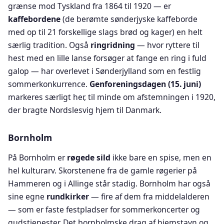
grænse mod Tyskland fra 1864 til 1920 — er
kaffebordene
(de berømte sønderjyske kaffeborde
med op til 21 forskellige slags brød og kager) en helt
særlig tradition. Også
ringridning
— hvor ryttere til
hest med en lille lanse forsøger at fange en ring i fuld
galop — har overlevet i Sønderjylland som en festlig
sommerkonkurrence.
Genforeningsdagen (15. juni)
markeres særligt her, til minde om afstemningen i 1920,
der bragte Nordslesvig hjem til Danmark.
Bornholm
På Bornholm er
røgede sild
ikke bare en spise, men en
hel kulturarv. Skorstenene fra de gamle røgerier på
Hammeren og i Allinge står stadig. Bornholm har også
sine egne
rundkirker
— fire af dem fra middelalderen
— som er faste festpladser for sommerkoncerter og
gudstjenester. Det bornholmske drag af hjemstavn og