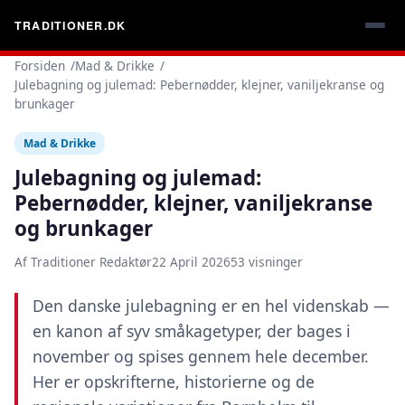
TRADITIONER.DK
Forsiden
Mad & Drikke
Julebagning og julemad: Pebernødder, klejner, vaniljekranse og
brunkager
Mad & Drikke
Julebagning og julemad:
Pebernødder, klejner, vaniljekranse
og brunkager
Af Traditioner Redaktør
22 April 2026
53 visninger
Den danske julebagning er en hel videnskab —
en kanon af syv småkagetyper, der bages i
november og spises gennem hele december.
Her er opskrifterne, historierne og de