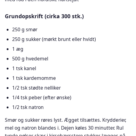
Grundopskrift (cirka 300 stk.)
250 g smør
250 g sukker (mørkt brunt eller hvidt)
1 æg
500 g hvedemel
1 tsk kanel
1 tsk kardemomme
1/2 tsk stødte nelliker
1/4 tsk peber (efter ønske)
1/2 tsk natron
Smør og sukker røres lyst. Ægget tilsættes. Krydderier,
mel og natron blandes i. Dejen køles 30 minutter. Rul
tynde pølser, skær i kirsebærsstore stykker, lægges på