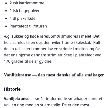
2 tsk kardemomme
1 tsk bagepulver
1 dl piskefløde
Plantefedt til frituren
Æg, sukker og fløde røres. Smør smuldres i melet. Det
hele samles til en dej, der hviler 1 time i køleskab. Rull
dejen ud, skær i romber, lav en strimle i midten, og før
det ene hjørne gennem strimlen. Steg i plantefedt ved
170 grader, til de er gyldne.
Vaniljekranse — den mest danske af alle småkager
Historie
Vaniljekranse
er små, ringformede smørkager, sprøjtet
ud i en ring med en stjernetylle. De er den mest