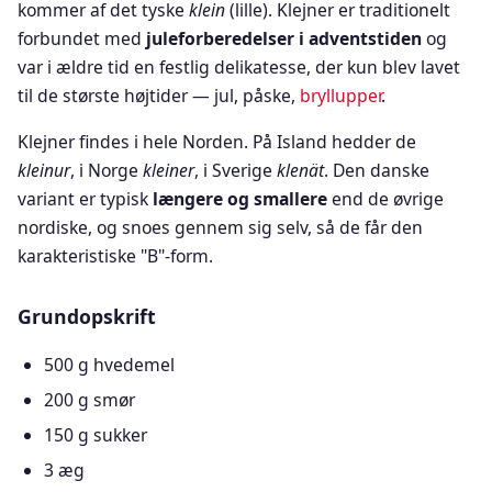
kommer af det tyske
klein
(lille). Klejner er traditionelt
forbundet med
juleforberedelser i adventstiden
og
var i ældre tid en festlig delikatesse, der kun blev lavet
til de største højtider — jul, påske,
bryllupper
.
Klejner findes i hele Norden. På Island hedder de
kleinur
, i Norge
kleiner
, i Sverige
klenät
. Den danske
variant er typisk
længere og smallere
end de øvrige
nordiske, og snoes gennem sig selv, så de får den
karakteristiske "B"-form.
Grundopskrift
500 g hvedemel
200 g smør
150 g sukker
3 æg