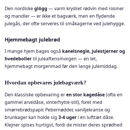
Den nordiske
glögg
— varm krydret rødvin med rosiner
og mandler — er ikke et bagværk, men en flydende
julegås, der ofte serveres til småkagerne ved julehygge.
Hjemmebagt julebrød
I mange hjem bages også
kanelsnegle, julestjerner og
hvedeboller
til juleaftensmorgen — en let,
hjemmebagt morgenmad før den lange julemiddag.
Hvordan opbevares julebagværk?
Den klassiske opbevaring er
en stor kagedåse
(ofte en
gammel arvedåse, vinterhytte-stil), foret med
smørrebrødspapir. Pebernødder, vaniljekranse og
brunkager kan holde sig
3-4 uger
i en lufttæt dåse.
Klejner spises hurtigst, fordi de mister deres sprødhed