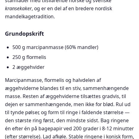
stamfader med tilsvarende norske og svenske
kransekaker
, og er en del af en bredere nordisk
mandelkagetradition.
Grundopskrift
500 g marcipanmasse (60% mandler)
250 g flormelis
2 æggehvider
Marcipanmasse, flormelis og halvdelen af
æggehviderne blandes til en stiv, sammenhængende
masse. Resten af æggehviderne tilsættes gradvis, til
dejen er sammenhængende, men ikke for blød. Rul ud
til tynde pølser, og form til ringe i faldende størrelse —
den største ring først, den mindste sidst. Bag ringene
én efter én på bagepapir ved 200 grader i 8-12 minutter
(efter størrelse). Lad afkøle. Stable ringene i konisk form,