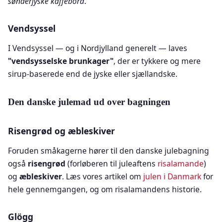
sønderjyske kaffebord
.
Vendsyssel
I Vendsyssel — og i Nordjylland generelt — laves
"vendsysselske brunkager"
, der er tykkere og mere
sirup-baserede end de jyske eller sjællandske.
Den danske julemad ud over bagningen
Risengrød og æbleskiver
Foruden småkagerne hører til den danske julebagning
også
risengrød
(forløberen til juleaftens
risalamande
)
og
æbleskiver
. Læs vores artikel om
julen i Danmark
for
hele gennemgangen, og om risalamandens historie.
Glögg