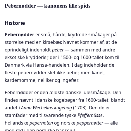
Pebernødder — kanonens lille spids
Historie
Pebernødder
er små, hårde, krydrede småkager på
størrelse med en kirsebær. Navnet kommer af, at de
oprindeligt indeholdt
peber
— sammen med andre
eksotiske krydderier, der i 1500- og 1600-tallet kom til
Danmark via Hansa-handelen. I dag indeholder de
fleste pebernødder slet ikke peber, men kanel,
kardemomme, nelliker og ingefær.
Pebernødder er den ældste danske julesmåkage. Den
findes nævnt i danske kogebøger fra 1600-tallet, blandt
andet i
Anna Wechelins kogebog
(1703). Den deler
stamfader med tilsvarende tyske
Pfeffernüsse
,
hollandske
pepernoten
og norske
peppernøtter
— alle
med rod i den nordiske hansejul.