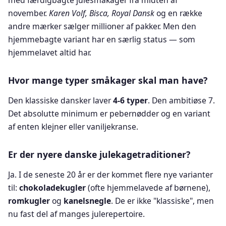
med færdigbagte julesmåkager fra midten af
november.
Karen Volf, Bisca, Royal Dansk
og en række
andre mærker sælger millioner af pakker. Men den
hjemmebagte variant har en særlig status — som
hjemmelavet altid har.
Hvor mange typer småkager skal man have?
Den klassiske dansker laver
4-6 typer
. Den ambitiøse 7.
Det absolutte minimum er pebernødder og en variant
af enten klejner eller vaniljekranse.
Er der nyere danske julekagetraditioner?
Ja. I de seneste 20 år er der kommet flere nye varianter
til:
chokoladekugler
(ofte hjemmelavede af børnene),
romkugler
og
kanelsnegle
. De er ikke "klassiske", men
nu fast del af manges julerepertoire.