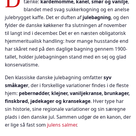
D
tænke:
kardemomme, kanel, smør og vanilje
,
blandet med svag sukkerkogning og en anelse
julebrygget kaffe. Det er duften af
julebagning
, og den
fylder de danske køkkener fra slutningen af november
til langt ind i december. Det er en næsten obligatorisk
hjemmeritualisk handling: hvor mange husstande end
har skåret ned på den daglige bagning gennem 1900-
tallet, holder julebagningen stand med en sej og glad
konservatisme.
Den klassiske danske julebagning omfatter
syv
småkager
, der i forskellige variationer findes i de fleste
hjem:
pebernødder, klejner, vaniljekranse, brunkager,
finskbrød, jødekager og kransekage
. Hver type har
sin historie, sine regionale variationer og sin særegne
plads i den danske jul. Sammen udgør de en kanon, der
er lige så fast som
julens salmer
.