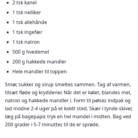
2 tsk kanel
1 tsk nelliker
1 tsk allehånde
1 tsk ingefær
1 tsk natron
500 g hvedemel
200 g hakkede mandler
Hele mandler til toppen
Smør, sukker og sirup smeltes sammen. Tag af varmen,
tilsæt fløde og krydderier. Når det er kølet, blandes mel,
natron og hakkede mandler i. Form til pølser, indpak og
lad modne 2-4 uger på et koldt sted. Skær i tynde skiver,
læg på bagepapir, tryk en hel mandel i midten. Bag ved
200 grader i 5-7 minutter, til de er sprøde.