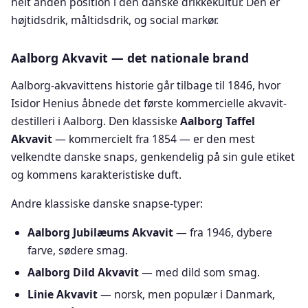
helt anden position i den danske drikkekultur. Den er
højtidsdrik, måltidsdrik, og social markør.
Aalborg Akvavit — det nationale brand
Aalborg-akvavittens historie går tilbage til 1846, hvor
Isidor Henius åbnede det første kommercielle akvavit-
destilleri i Aalborg. Den klassiske
Aalborg Taffel
Akvavit
— kommercielt fra 1854 — er den mest
velkendte danske snaps, genkendelig på sin gule etiket
og kommens karakteristiske duft.
Andre klassiske danske snapse-typer:
Aalborg Jubilæums Akvavit
— fra 1946, dybere
farve, sødere smag.
Aalborg Dild Akvavit
— med dild som smag.
Linie Akvavit
— norsk, men populær i Danmark,