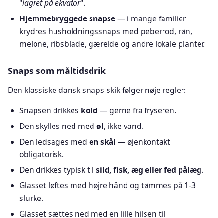
"
lagret på ekvator
".
Hjemmebryggede snapse
— i mange familier
krydres husholdningssnaps med peberrod, røn,
melone, ribsblade, gærelde og andre lokale planter.
Snaps som måltidsdrik
Den klassiske dansk snaps-skik følger nøje regler:
Snapsen drikkes
kold
— gerne fra fryseren.
Den skylles ned med
øl
, ikke vand.
Den ledsages med
en skål
— øjenkontakt
obligatorisk.
Den drikkes typisk til
sild, fisk, æg eller fed pålæg
.
Glasset løftes med højre hånd og tømmes på 1-3
slurke.
Glasset sættes ned med en lille hilsen til