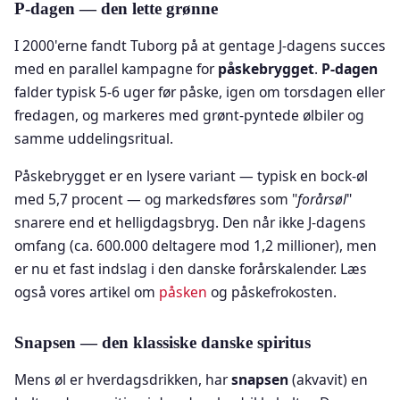
P-dagen — den lette grønne
I 2000'erne fandt Tuborg på at gentage J-dagens succes
med en parallel kampagne for
påskebrygget
.
P-dagen
falder typisk 5-6 uger før påske, igen om torsdagen eller
fredagen, og markeres med grønt-pyntede ølbiler og
samme uddelingsritual.
Påskebrygget er en lysere variant — typisk en bock-øl
med 5,7 procent — og markedsføres som "
forårsøl
"
snarere end et helligdagsbryg. Den når ikke J-dagens
omfang (ca. 600.000 deltagere mod 1,2 millioner), men
er nu et fast indslag i den danske forårskalender. Læs
også vores artikel om
påsken
og påskefrokosten.
Snapsen — den klassiske danske spiritus
Mens øl er hverdagsdrikken, har
snapsen
(akvavit) en