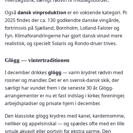
hverdagsdrik, særligt rødvin til middagsbordet.
Også
dansk vinproduktion
er en voksende kategori. Pr.
2025 findes der ca. 130 godkendte danske vingårde,
fortrinsvis på Sjælland, Bornholm, Lolland-Falster og
Fyn. Klimaforandringerne har gjort dansk vinavl mere
realistisk, og specielt Solaris og Rondo-druer trives.
Glögg — vintertraditionen
I december drikkes
glögg
— varm krydret rødvin med
rosiner og mandler. Det er en svensk-dansk skik, der
særligt har vundet frem i de seneste 30 år. Glögg-
arrangementer er nu et fast indslag i kirker, foreninger,
arbejdspladser og private hjem i december.
Den klassiske glögg krydres med kanel, kardemomme,
nelliker og appelsinskal — og spædes ofte med en lille
smule akvavit eller portvin for ekstra varme. Den