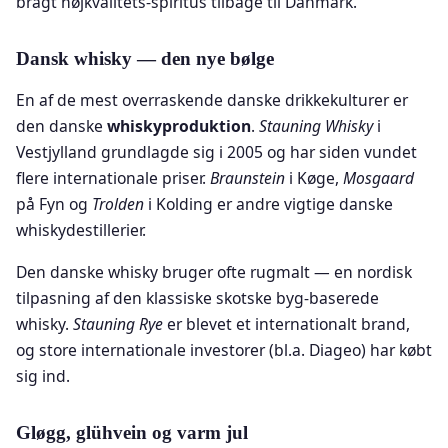
bragt højkvalitets-spiritus tilbage til Danmark.
Dansk whisky — den nye bølge
En af de mest overraskende danske drikkekulturer er
den danske
whiskyproduktion
.
Stauning Whisky
i
Vestjylland grundlagde sig i 2005 og har siden vundet
flere internationale priser.
Braunstein
i Køge,
Mosgaard
på Fyn og
Trolden
i Kolding er andre vigtige danske
whiskydestillerier.
Den danske whisky bruger ofte rugmalt — en nordisk
tilpasning af den klassiske skotske byg-baserede
whisky.
Stauning Rye
er blevet et internationalt brand,
og store internationale investorer (bl.a. Diageo) har købt
sig ind.
Gløgg, glühvein og varm jul