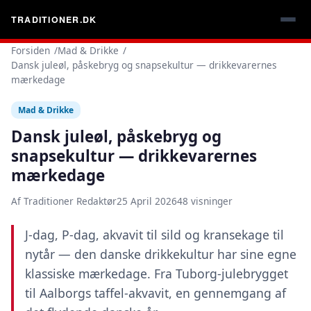
TRADITIONER.DK
Forsiden
Mad & Drikke
Dansk juleøl, påskebryg og snapsekultur — drikkevarernes
mærkedage
Mad & Drikke
Dansk juleøl, påskebryg og
snapsekultur — drikkevarernes
mærkedage
Af Traditioner Redaktør
25 April 2026
48 visninger
J-dag, P-dag, akvavit til sild og kransekage til
nytår — den danske drikkekultur har sine egne
klassiske mærkedage. Fra Tuborg-julebrygget
til Aalborgs taffel-akvavit, en gennemgang af