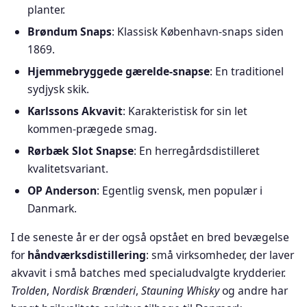
planter.
Brøndum Snaps
: Klassisk København-snaps siden
1869.
Hjemmebryggede gærelde-snapse
: En traditionel
sydjysk skik.
Karlssons Akvavit
: Karakteristisk for sin let
kommen-prægede smag.
Rørbæk Slot Snapse
: En herregårdsdistilleret
kvalitetsvariant.
OP Anderson
: Egentlig svensk, men populær i
Danmark.
I de seneste år er der også opstået en bred bevægelse
for
håndværksdistillering
: små virksomheder, der laver
akvavit i små batches med specialudvalgte krydderier.
Trolden
,
Nordisk Brænderi
,
Stauning Whisky
og andre har